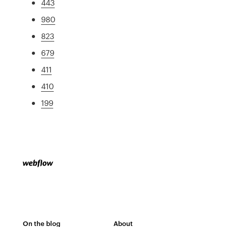
443
980
823
679
411
410
199
On the blog
About